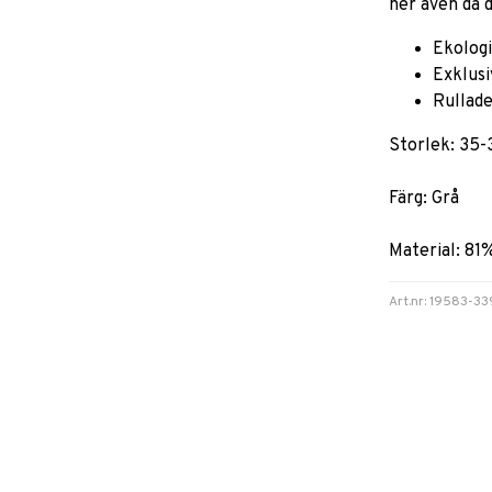
ner även då 
Ekolog
Exklusi
Rullade
Storlek: 35-
Färg: Grå
Material: 81
Art.nr: 19583-3