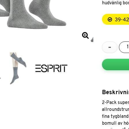
hudvänlig bo
39-4
-
Beskrivni
2-Pack super
allroundstru
fina tygbland
bomull av hög