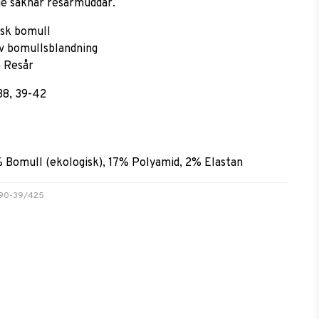
de saknar resårmuddar.
isk bomull
v bomullsblandning
 Resår
38, 39-42
% Bomull (ekologisk), 17% Polyamid, 2% Elastan
390-39/425