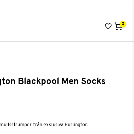
0
Din varukorg är tom
gton Blackpool Men Socks
 i favoritlistan
mullsstrumpor från exklusiva Burlington