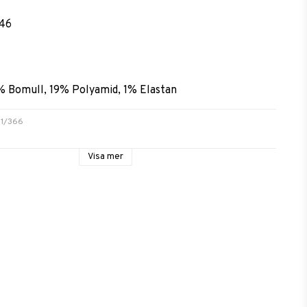
-46
% Bomull, 19% Polyamid, 1% Elastan
21/366
Visa mer