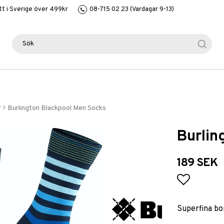
itt i Sverige över 499kr
08-715 02 23 (Vardagar 9-13)
r
Burlington Blackpool Men Socks
Burlin
189 SEK
Lägg till
Superfina bo