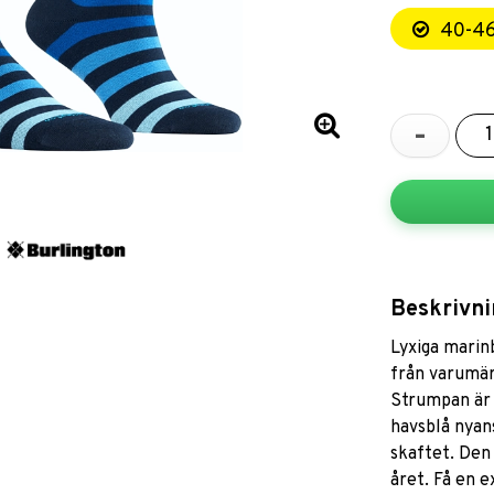
40-4
-
Beskrivni
Lyxiga marin
från varumär
Strumpan är 
havsblå nyan
skaftet. Den
året. Få en e