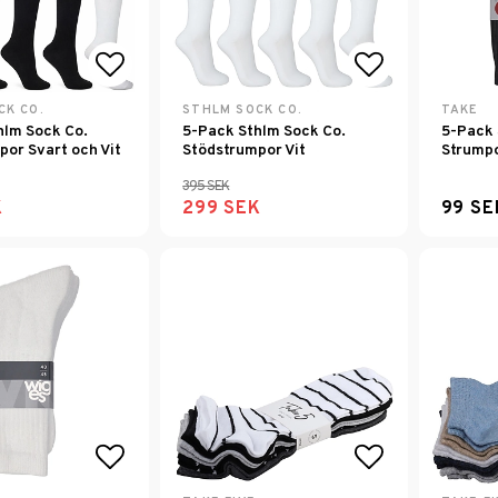
Lägg till i favoritlistan
Lägg till i f
CK CO.
STHLM SOCK CO.
TAKE
hlm Sock Co.
5-Pack Sthlm Sock Co.
5-Pack 
por Svart och Vit
Stödstrumpor Vit
Strump
395 SEK
K
299 SEK
99 SE