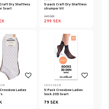
Craft Dry Shaftless
5-pack Craft Dry Shaftless
r Svart
strumpor Vit
349 SEK
EK
299 SEK
avoritlistan
Lägg till i favoritlistan
Lägg till i
BOW
CROSSBOW
Crossbow Ladies
5-Pack Crossbow Ladies
rs
Sock 20D Svart
K
79 SEK