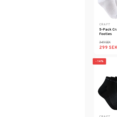
CRAFT
5-Pack Cr
Footies
349 SEK
299 SE
- 14%
CRAFT