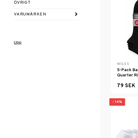
ÖVRIGT
VARUMÄRKEN
Upp
WIGES
5-Pack Ba
Quarter R
79 SEK
- 14%