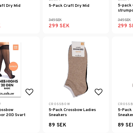
5-pack 
aft Dry Mid
5-Pack Craft Dry Mid
strumpo
349 SEK
349 SEK
K
299 SEK
299 S
Lägg till i favoritlistan
Lägg till i f
W
CROSSBOW
CROSS
ossbow
5-Pack Crossbow Ladies
5-Pack 
or 20D Svart
Sneakers
Sneake
89 SEK
89 SE