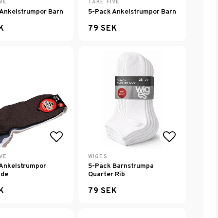
avoritlistan
Lägg till i favoritlistan
Lägg till i
VE
TAKE FIVE
Ankelstrumpor Barn
5-Pack Ankelstrumpor Barn
K
79 SEK
avoritlistan
Lägg till i favoritlistan
Lägg till i
VE
WIGES
Ankelstrumpor
5-Pack Barnstrumpa
ade
Quarter Rib
K
79 SEK