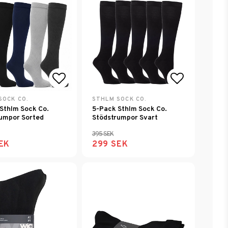
avoritlistan
Lägg till i favoritlistan
Lägg till i
SOCK CO.
STHLM SOCK CO.
Sthlm Sock Co.
5-Pack Sthlm Sock Co.
umpor Sorted
Stödstrumpor Svart
395 SEK
EK
299 SEK