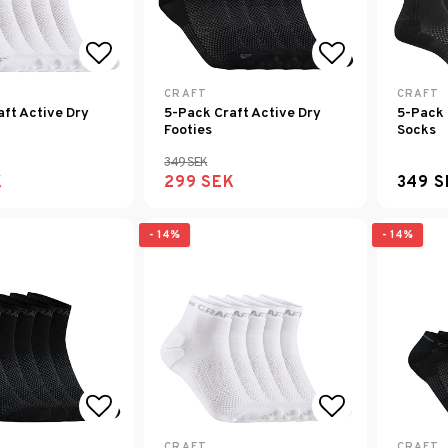
Lägg till i favoritlistan
Lägg till i f
CRAFT
CRAFT
aft Active Dry
5-Pack Craft Active Dry
5-Pack 
Footies
Socks
349 SEK
K
299 SEK
349 S
- 14%
- 14%
Lägg till i favoritlistan
Lägg till i f
CRAFT
CRAFT