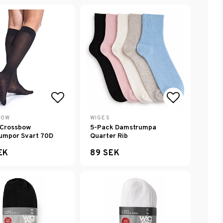
avoritlistan
Lägg till i favoritlistan
Lägg till i
BOW
WIGES
 Crossbow
5-Pack Damstrumpa
umpor Svart 70D
Quarter Rib
EK
89 SEK