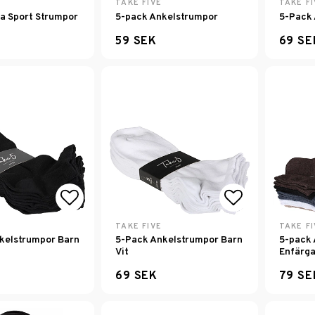
Lägg till i favoritlistan
Lägg till i f
TAKE FIVE
TAKE FI
ta Sport Strumpor
5-pack Ankelstrumpor
5-Pack 
59 SEK
69 SE
Lägg till i favoritlistan
Lägg till i f
TAKE FIVE
TAKE FI
kelstrumpor Barn
5-Pack Ankelstrumpor Barn
5-pack 
Vit
Enfärg
69 SEK
79 SE