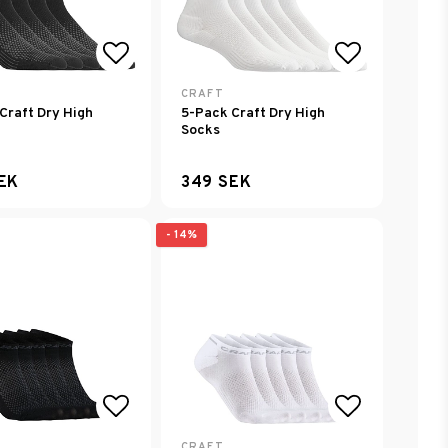
avoritlistan
Lägg till i favoritlistan
Lägg till i
CRAFT
Craft Dry High
5-Pack Craft Dry High
Socks
EK
349 SEK
- 14%
avoritlistan
Lägg till i favoritlistan
Lägg till i
CRAFT