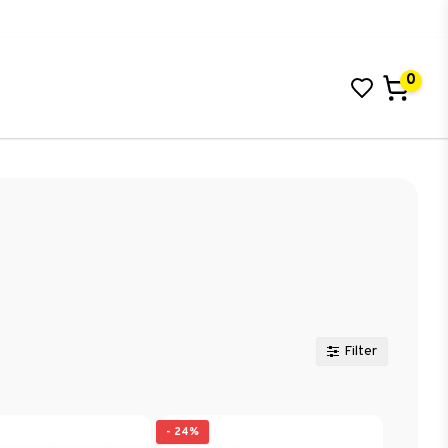
0
Filter
- 24%