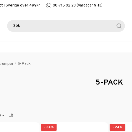
itt i Sverige över 499kr
08-715 02 23 (Vardagar 9-13)
trumpor
5-Pack
5-PACK
N
- 24%
- 24%