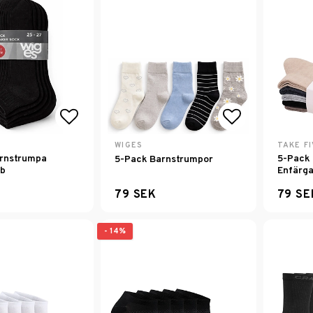
Lägg till i favoritlistan
Lägg till i f
WIGES
TAKE FI
rnstrumpa
5-Pack
5-Pack Barnstrumpor
ib
Enfärg
79 SEK
79 SE
- 14%