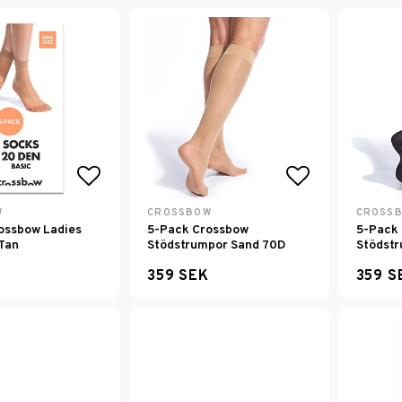
Lägg till i favoritlistan
Lägg till i f
W
CROSSBOW
CROSS
ossbow Ladies
5-Pack Crossbow
5-Pack
Tan
Stödstrumpor Sand 70D
Stödstr
359 SEK
359 S