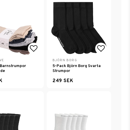
avoritlistan
Lägg till i favoritlistan
Lägg till i
VE
BJÖRN BORG
 Barnstrumpor
5-Pack Björn Borg Svarta
ade
Strumpor
K
249 SEK