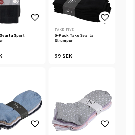
avoritlistan
Lägg till i favoritlistan
Lägg till i
TAKE FIVE
Svarta Sport
5-Pack Take Svarta
or
Strumpor
K
99 SEK