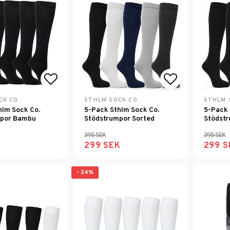
Lägg till i favoritlistan
Lägg till i f
CK CO.
STHLM SOCK CO.
STHLM 
hlm Sock Co.
5-Pack Sthlm Sock Co.
5-Pack 
mpor Bambu
Stödstrumpor Sorted
Stödstr
395 SEK
395 SEK
K
299 SEK
299 S
- 24%