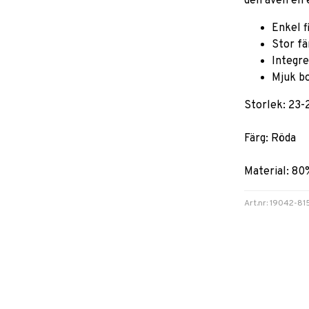
den även en 
Enkel f
Stor fä
Integre
Mjuk b
Storlek: 23-
Färg: Röda
Material: 80
Art.nr: 19042-81