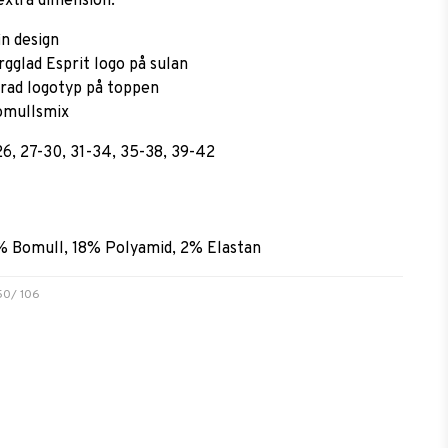
extra dimension.
in design
rgglad Esprit logo på sulan
rad logotyp på toppen
omullsmix
26, 27-30, 31-34, 35-38, 39-42
% Bomull, 18% Polyamid, 2% Elastan
50/ 106