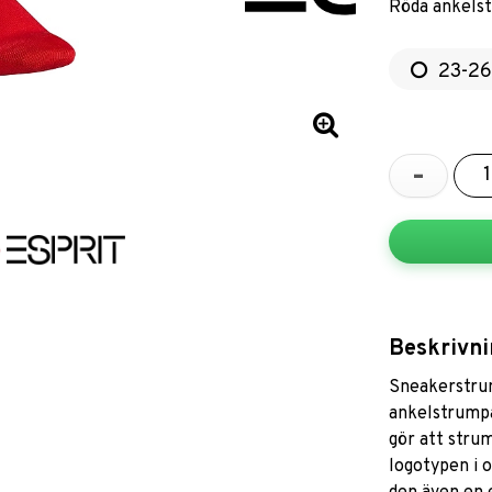
Röda ankelst
23-26
-
Beskrivni
Sneakerstrum
ankelstrumpa
gör att stru
logotypen i o