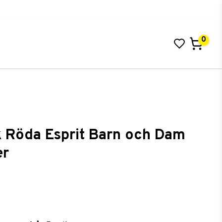
0
 Röda Esprit Barn och Dam
er
 i favoritlistan